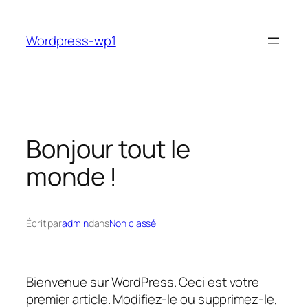
Aller
au
Wordpress-wp1
contenu
Bonjour tout le
monde !
Écrit par
admin
dans
Non classé
Bienvenue sur WordPress. Ceci est votre
premier article. Modifiez-le ou supprimez-le,